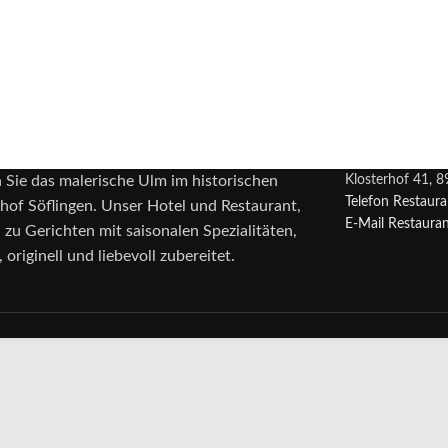
 Sie das malerische Ulm im historischen
Klosterhof 41, 
Telefon Restaur
hof Söflingen. Unser Hotel und Restaurant,
E-Mail Restaura
n zu Gerichten mit saisonalen Spezialitäten,
 originell und liebevoll zubereitet.