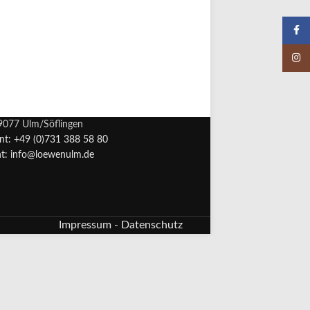
Faceb
Insta
89077 Ulm/Söflingen
ant: +49 (0)731 388 58 80
nt: info@loewenulm.de
Impressum
-
Datenschutz