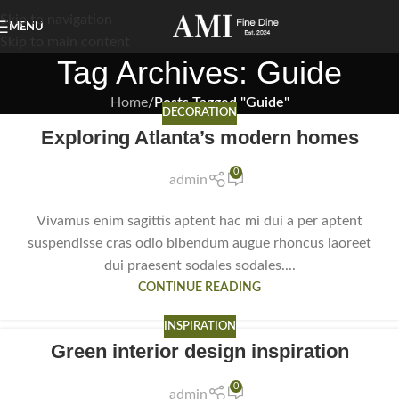
Skip to navigation
MENU
Skip to main content
Tag Archives: Guide
Home
/
Posts Tagged "Guide"
DECORATION
Exploring Atlanta’s modern homes
0
admin
Vivamus enim sagittis aptent hac mi dui a per aptent
suspendisse cras odio bibendum augue rhoncus laoreet
dui praesent sodales sodales....
CONTINUE READING
INSPIRATION
Green interior design inspiration
0
admin